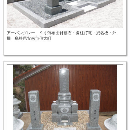
アーバングレー ９寸薄布団付墓石・角柱灯篭・戒名板・外
柵 島根県安来市伯太町