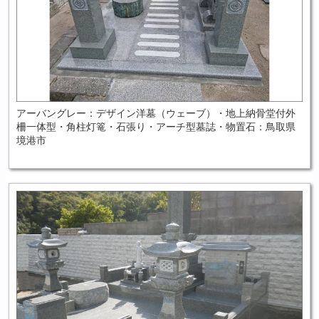
アーバングレー：デザイン洋墓（ウェーブ）・地上納骨堂付外
柵一体型・角柱灯篭・石張り・アーチ型墓誌・物置石：鳥取県
境港市