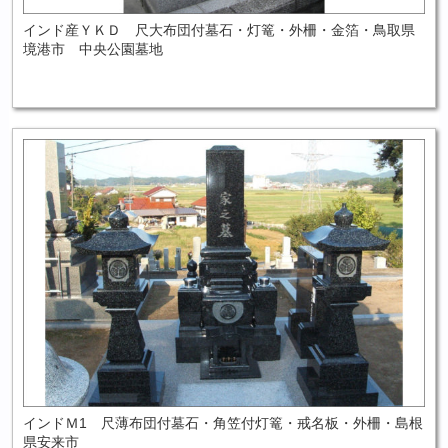
インド産ＹＫＤ 尺大布団付墓石・灯篭・外柵・金箔・鳥取県
境港市 中央公園墓地
インドＭ1 尺薄布団付墓石・角笠付灯篭・戒名板・外柵・島根
県安来市