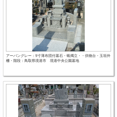
アーバングレー：9寸薄布団付墓石・蝋燭立・・供物台・玉垣外
柵・階段：鳥取県境港市 境港中央公園墓地