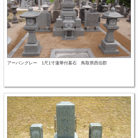
アーバングレー 1尺1寸蓮華付墓石 鳥取県西伯郡