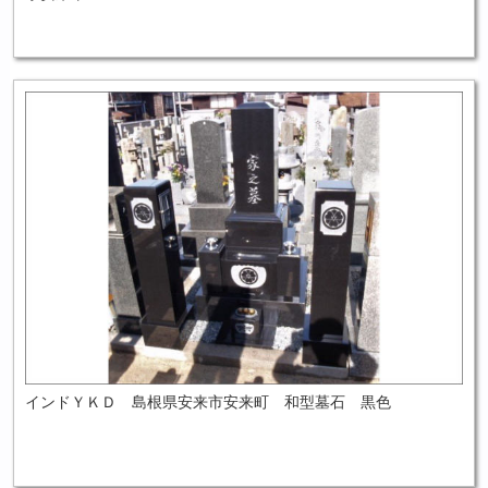
インドＹＫＤ 島根県安来市安来町 和型墓石 黒色