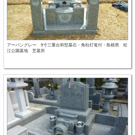
アーバングレー 9寸三重台和型墓石・角柱灯篭付・島根県 松
江公園墓地 芝墓所