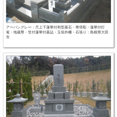
アーバングレー：尺上下蓮華付和型墓石・華塔彫・蓮華付灯
篭・地蔵尊・笠付蓮華付墓誌・玉垣外柵・石張り：島根県大田
市