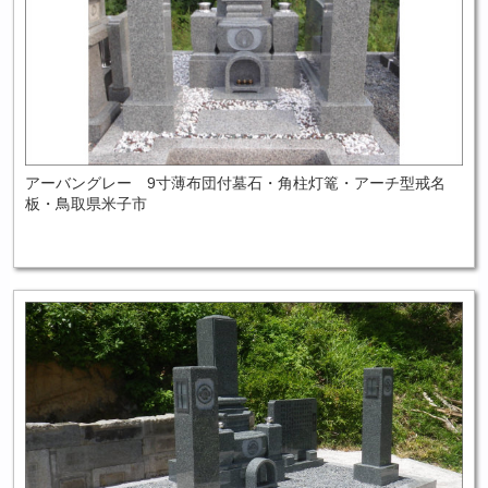
アーバングレー 9寸薄布団付墓石・角柱灯篭・アーチ型戒名
板・鳥取県米子市