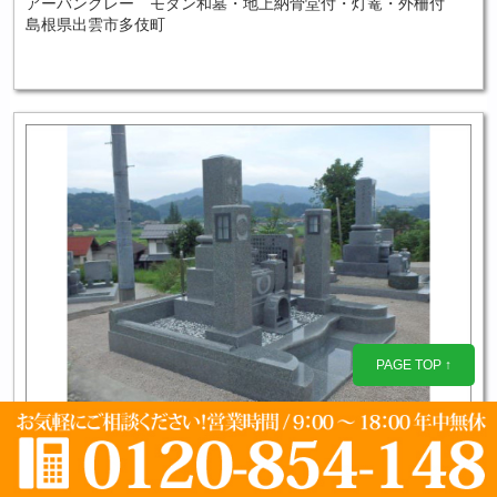
アーバングレー モダン和墓・地上納骨堂付・灯篭・外柵付
島根県出雲市多伎町
PAGE TOP ↑
アーバングレー 外柵付 和型墓石 尺薄布団付石碑 島根県
仁多郡奥出雲町