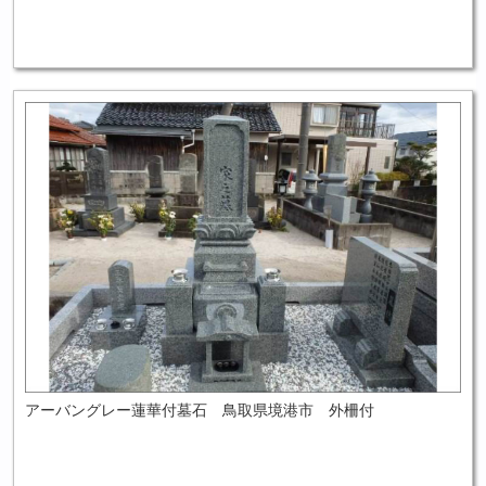
アーバングレー蓮華付墓石 鳥取県境港市 外柵付