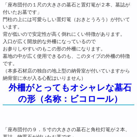
「座布団付の１尺の大きさの墓石と置灯篭が２本、墓誌が
付いたお墓です」
門柱の上には可愛らしい置灯篭（おきとうろう）が付いて
います。
背が低いので安定性が高く倒れにくい特徴があります。
入口が広く開放的な外柵になっているので
お参りしやすいのもこの形の外柵になります。
墓地の中が広く使用できるのも、このタイプの外柵の特徴
です。
（本多石材店の独自の地上型の納骨室が付いていますから
納骨室に水が入る心配はいりません）
外柵がとってもオシャレな墓石
の形（名称：ビコロール）
「座布団付の９．５寸の大きさの墓石と角柱灯篭が２本、
墓誌、物置石が付いたお墓です」