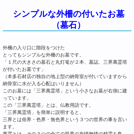
シンプルな外柵の付いたお墓
（墓石）
外柵の入り口に階段をつけた
とってもシンプルな外柵のお墓です。
「１尺の大きさの墓石と丸灯篭が２本、墓誌、三界萬霊塔
が付いたお墓です」
（本多石材店の独自の地上型の納骨室が付いていますから
納骨室に水が入る心配はいりません）
このお墓には「三界萬霊塔」という小さなお墓が右側に建
っています。
この「三界萬霊塔」とは、仏教用語です。
「三界萬霊塔」を簡単に説明すると、
三界とは俗界・色界・無色界という３つの世界の事を言い
ます。
萬霊とは、その３つの全ての世界の有情無情の精霊を集