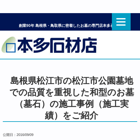
創業90年 島根県・鳥取県に密着したお墓の専門店本多石材店
島根県松江市の松江市公園墓地
での品質を重視した和型のお墓
（墓石）の施工事例（施工実
績）をご紹介
公開日：
2016/09/09