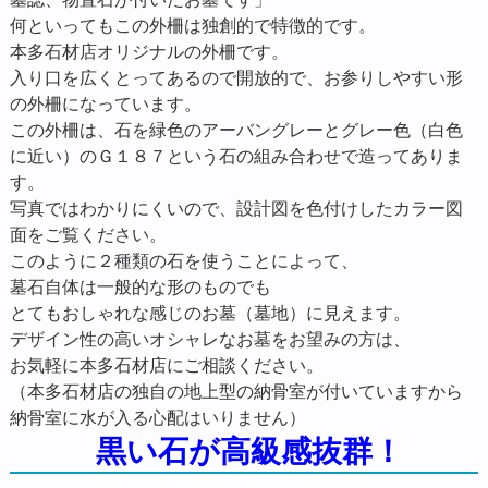
何といってもこの外柵は独創的で特徴的です。
本多石材店オリジナルの外柵です。
入り口を広くとってあるので開放的で、お参りしやすい形
の外柵になっています。
この外柵は、石を緑色のアーバングレーとグレー色（白色
に近い）のＧ１８７という石の組み合わせで造ってありま
す。
写真ではわかりにくいので、設計図を色付けしたカラー図
面をご覧ください。
このように２種類の石を使うことによって、
墓石自体は一般的な形のものでも
とてもおしゃれな感じのお墓（墓地）に見えます。
デザイン性の高いオシャレなお墓をお望みの方は、
お気軽に本多石材店にご相談ください。
（本多石材店の独自の地上型の納骨室が付いていますから
納骨室に水が入る心配はいりません）
黒い石が高級感抜群！