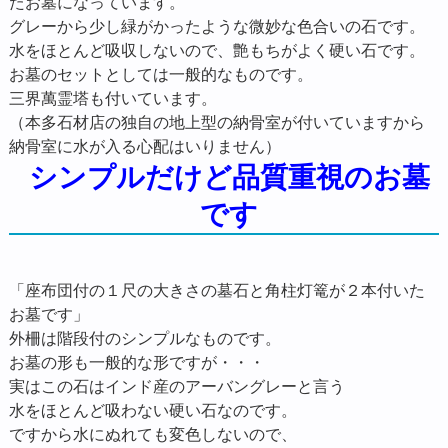
たお墓になっています。
グレーから少し緑がかったような微妙な色合いの石です。
水をほとんど吸収しないので、艶もちがよく硬い石です。
お墓のセットとしては一般的なものです。
三界萬霊塔も付いています。
（本多石材店の独自の地上型の納骨室が付いていますから
納骨室に水が入る心配はいりません）
シンプルだけど品質重視のお墓
です
「座布団付の１尺の大きさの墓石と角柱灯篭が２本付いた
お墓です」
外柵は階段付のシンプルなものです。
お墓の形も一般的な形ですが・・・
実はこの石はインド産のアーバングレーと言う
水をほとんど吸わない硬い石なのです。
ですから水にぬれても変色しないので、