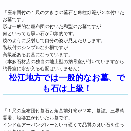
「座布団付の１尺の大きさの墓石と角柱灯篭が２本付いた
お墓です」
形は一般的な座布団の付いた和型のお墓ですが
何といっても黒い石が印象的です。
鏡のように反射して自分の姿が見えたりします。
階段付のシンプルな外柵ですが
高級感あるお墓になっています。
（本多石材店の独自の地上型の納骨室が付いていますから
納骨室に水が入る心配はいりません）
松江地方では一般的なお墓、で
も石は上級！
「１尺の座布団付墓石と角墓前灯篭が２本、墓誌、三界萬
霊塔、塔婆立が付いたお墓です」
インド産アーバングレーという硬くて品質の良い石を使っ