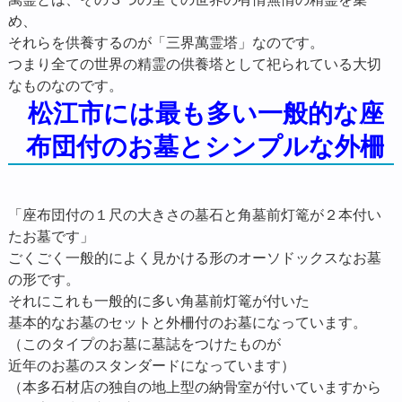
め、
それらを供養するのが「三界萬霊塔」なのです。
つまり全ての世界の精霊の供養塔として祀られている大切
なものなのです。
松江市には最も多い一般的な座
布団付のお墓とシンプルな外柵
「座布団付の１尺の大きさの墓石と角墓前灯篭が２本付い
たお墓です」
ごくごく一般的によく見かける形のオーソドックスなお墓
の形です。
それにこれも一般的に多い角墓前灯篭が付いた
基本的なお墓のセットと外柵付のお墓になっています。
（このタイプのお墓に墓誌をつけたものが
近年のお墓のスタンダードになっています）
（本多石材店の独自の地上型の納骨室が付いていますから