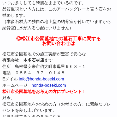
いつお参りしても綺麗なままでいるのです。
品質重視という方には、このアーバングレーと言う石をお
勧めします。
（本多石材店の独自の地上型の納骨室が付いていますから
納骨室に水が入る心配はいりません）
◎松江市公園墓地での墓石工事に関する
お問い合わせは
松江市公園墓地での施工実績が豊富で安心な
有限会社 本多石材店
まで
住所 島根県安来市伯太町東母里９６３－１
電話 ０８５４－３７－０１４８
Eメイル
info@honda-boseki.com
ホームページ
honda-boseki.com
松江市公園墓地をお考えの方にプレゼント！
只今、
松江市公園墓地をお求めの方（お考えの方）に素敵なプレ
ゼントを差し上げています。
お墓を建てるときの参考になる