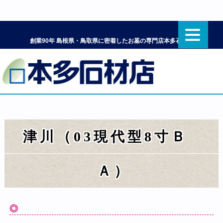
創業90年 島根県・鳥取県に密着したお墓の専門店本多石材店
津川（03現代型8寸Ｂ
Ａ）
◎