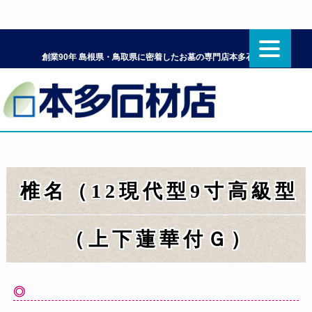
創業90年 島根県・鳥取県に密着したお墓の専門店本多石材店
椎名（12現代型9寸高級型
（上下蓮華付Ｇ）
◎