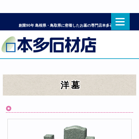
創業90年 島根県・鳥取県に密着したお墓の専門店本多石材店
洋墓
◎